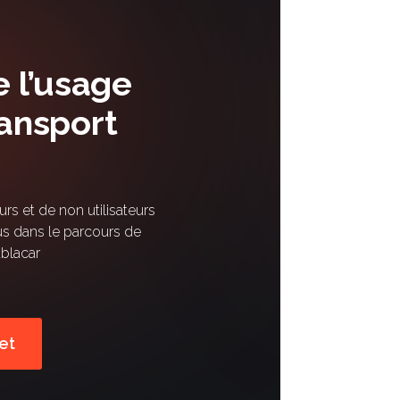
 l’usage
ransport
urs et de non utilisateurs
us dans le parcours de
ablacar
et