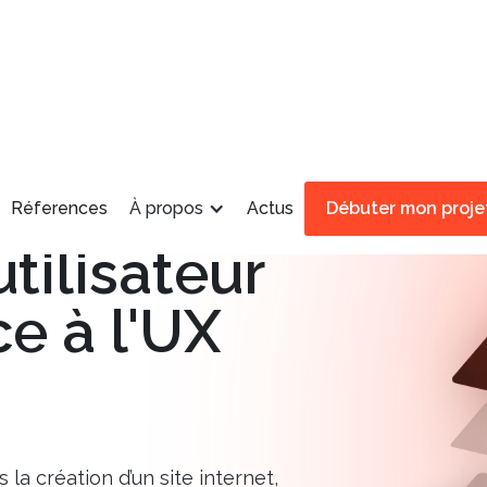
lleure
Réferences
À propos
Actus
Débuter mon proje
tilisateur
ce à l'UX
a création d’un site internet,