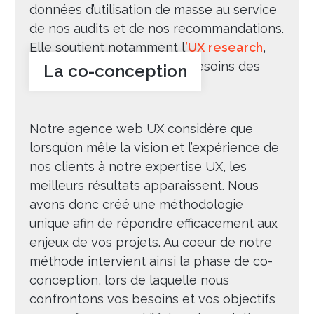
données d’utilisation de masse au service
de nos audits et de nos recommandations.
Elle soutient notamment l
’UX research
,
qui vise à comprendre les besoins des
La co-conception
consommateurs ou utilisateurs, et à
déceler d’éventuels nouveaux usages
auxquels répondre. Lors de nos ateliers
Notre agence web UX considère que
de co-conception, notre travail est aussi
lorsqu’on mêle la vision et l’expérience de
soutenu par l’intelligence artificielle, qui
nos clients à notre expertise UX, les
nous fournit des données d’utilisation de
meilleurs résultats apparaissent. Nous
masse au service de nos audits et de nos
avons donc créé une méthodologie
recommandations.
unique afin de répondre efficacement aux
enjeux de vos projets. Au coeur de notre
méthode intervient ainsi la phase de co-
conception, lors de laquelle nous
confrontons vos besoins et vos objectifs